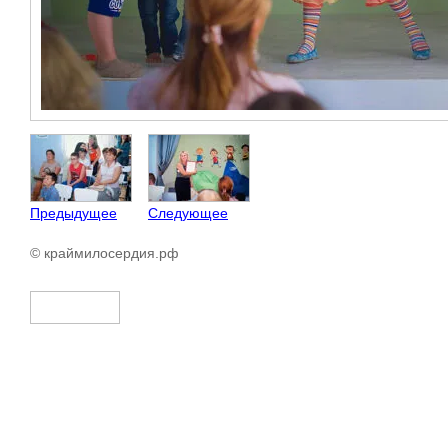
Предыдущее
Следующее
© краймилосердия.рф